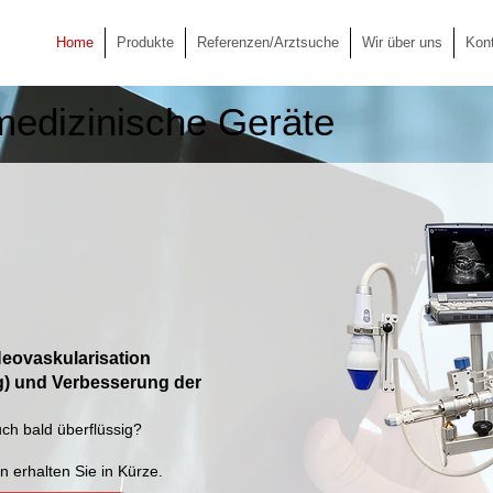
Home
Produkte
Referenzen/Arztsuche
Wir über uns
Kon
 medizinische Geräte
Neovaskularisation
g) und Verbesserung der
ch bald überflüssig?
n erhalten Sie in Kürze.