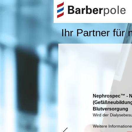
Ihr Partner für
Nephrospec
™
- 
(Gefäßneubildun
Blutversorgung
Wird der Dialysebesu
Weitere Informatione